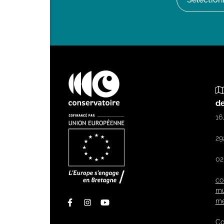
de
16
29
02
co
mu
me
Facebook
Instagram
Youtube
Co