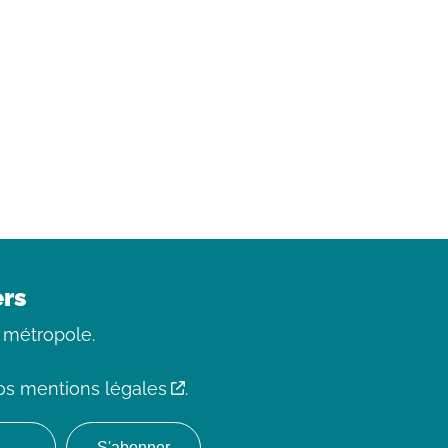
ers
 métropole.
os mentions légales
.