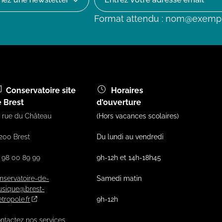
Format attendu : nom@exemp
Conservatoire site
Horaires
 Brest
d'ouverture
, rue du Château
(Hors vacances scolaires)
200 Brest
Du lundi au vendredi
 98 00 89 99
9h-12h et 14h-18h45
nservatoire-de-
Samedi matin
sique@brest-
tropole.fr
9h-12h
ntactez nos services