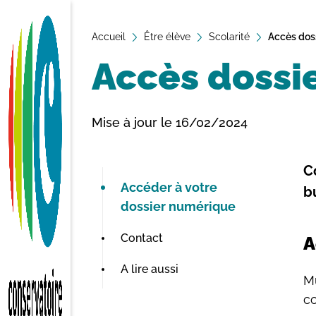
A
Accueil
ll
Être élève
Scolarité
Accès doss
e
Accès dossi
r
a
u
Mise à jour le 16/02/2024
c
o
C
n
Accéder à votre
t
b
dossier numérique
e
n
Contact
A
u
A lire aussi
Mu
co